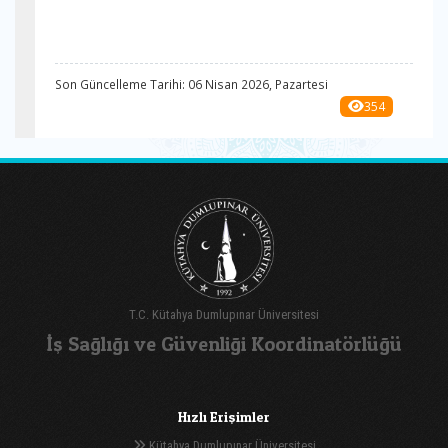
Son Güncelleme Tarihi: 06 Nisan 2026, Pazartesi
354
T.C. Kütahya Dumlupınar Üniversitesi
İş Sağlığı ve Güvenliği Koordinatörlüğü
Hızlı Erişimler
Kütahya Dumlupınar Üniversitesi