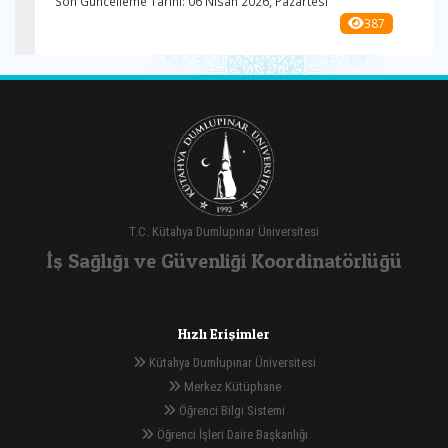
Son Güncelleme Tarihi: 06 Nisan 2026, Pazartesi
387
T.C. Kütahya Dumlupınar Üniversitesi
İş Sağlığı ve Güvenliği Koordinatörlüğü
Hızlı Erişimler
Kütahya Dumlupınar Üniversitesi
Merkez Kütüphane
Öğrenci Bilgi Sistemi
Öğrenci İşleri Daire Başkanlığı