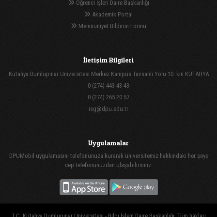
Öğrenci İşleri Daire Başkanlığı
Akademik Portal
Memnuniyet Bildirim Formu
İletişim Bilgileri
Kütahya Dumlupınar Üniversitesi Merkez Kampüs Tavsanli Yolu 10. km KÜTAHYA
0 (274) 443 43 43
0 (274) 265 20 57
isg@dpu.edu.tr
Uygulamalar
DPUMobil uygulamasını telefonunuza kurarak üniversitemiz hakkındaki her şeye
cep telefonunuzdan ulaşabilirsiniz.
T.C. Kütahya Dumlupınar Üniversitesi - Bilgi İşlem Daire Başkanlığı, Tüm hakları