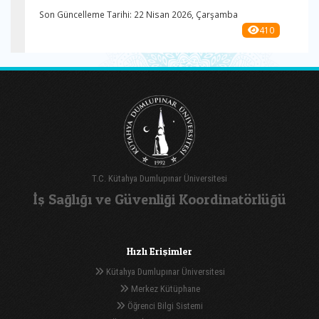
Son Güncelleme Tarihi: 22 Nisan 2026, Çarşamba
410
T.C. Kütahya Dumlupınar Üniversitesi
İş Sağlığı ve Güvenliği Koordinatörlüğü
Hızlı Erişimler
Kütahya Dumlupınar Üniversitesi
Merkez Kütüphane
Öğrenci Bilgi Sistemi