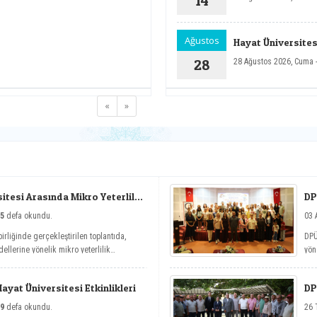
14
Ağustos
Hayat Üniversitesi
28
28 Ağustos 2026, Cuma 
«
»
tesi Arasında Mikro Yeterlilik
DP
5
defa okundu.
03 
irliğinde gerçekleştirilen toplantıda,
DPÜ
ellerine yönelik mikro yeterlilik
yön
nit
Yaz
yat Üniversitesi Etkinlikleri
DP
9
defa okundu.
26 