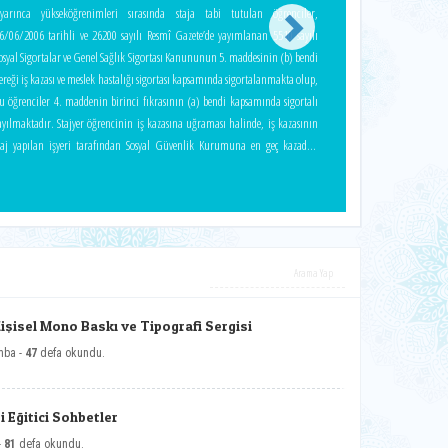
yarınca yükseköğrenimleri sırasında staja tabi tutulan öğrenciler,
6/06/2006 tarihli ve 26200 sayılı Resmî Gazete’de yayımlanan 5510 sayılı
osyal Sigortalar ve Genel Sağlık Sigortası Kanununun 5. maddesinin (b) bendi
ereği iş kazası ve meslek hastalığı sigortası kapsamında sigortalanmakta olup,
u öğrenciler 4. maddenin birinci fıkrasının (a) bendi kapsamında sigortalı
ktadır. Stajyer öğrencinin iş kazasına uğraması halinde, iş kazasının
taj yapılan işyeri tarafından Sosyal Güvenlik Kurumuna en geç kazadan
onraki üç iş günü içinde bildirilmesi zorunludur. Öğrenci hakkında istirahat
aporu düzenlenmesi halinde ise, ilgili üniversite birimi tarafından SGK
şveren Sistemi üzerinde yer alan Çalışılmadığına Dair Bildirim Girişi ekranı
zerinden elektronik ortamda bildirim yapılması gerekir. Bu bildirim, hak
dilen istirahat süresini takip eden beş iş günü içinde yerine getirilir (SGK’nın
3/06/2011 tarihli 2011/50 sayılı Genelgesi, 7.1.6.2 bölümünde). Bildirimin
üresinde ve elektronik ortamda yapılmaması halinde sigortalı başına aylık
sgari ücretin onda biri, hiç yapılmaması halinde ise sigortalı başına aylık
Kişisel Mono Baskı ve Tipografi Sergisi
sgari ücretin yarısı tutarında idari para cezası uygulanır.
mba -
47
defa okundu.
 Eğitici Sohbetler
-
81
defa okundu.