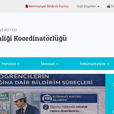
Memnuniyet Bildirim Formu
Hızlı Erişimler
Te
VERSİTESİ
nliği Koordinatörlüğü
Personel
Mevzuat
Dokümantasyon