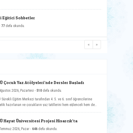
 Eğitici Sohbetler
-
77
defa okundu.
«
»
Ü Çocuk Yaz Atölyeleri’nde Dersler Başladı
Ağustos 2026, Pazartesi -
510
defa okundu.
 Sürekli Eğitim Merkezi tarafından 4. 5. ve 6. sınıf öğrencilerine
elik hazırlanan ve çocukların yaz tatillerini hem eğlenceli hem de
elikli gelişim atölyeleriyle değerlendirmelerini amaçlayan DPÜ Çocuk
 Atölyeleri programı, düzenlenen açılış töreniyle eğitimlerine başladı.
Ü Hayat Üniversitesi Projesi Hisarcık’ta
Temmuz 2026, Pazar -
646
defa okundu.