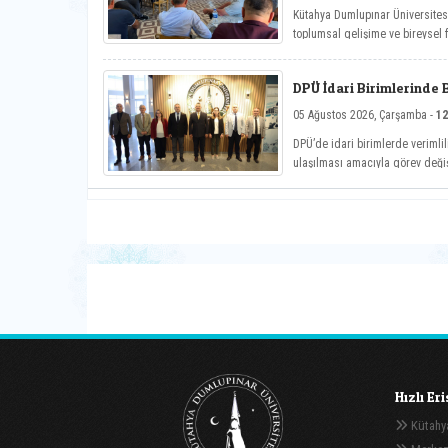
Kütahya Dumlupınar Üniversite
toplumsal gelişime ve bireysel
Hayat Üniversitesi: Eğitici Sohb
önemli söyleşiye imza attı.
DPÜ İdari Birimlerinde 
05 Ağustos 2026, Çarşamba -
12
DPÜ’de idari birimlerde verimlil
ulaşılması amacıyla görev deği
Hızlı Er
Kütahya