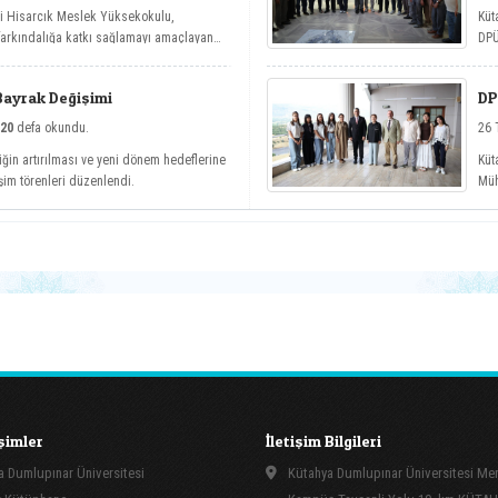
si Hisarcık Meslek Yüksekokulu,
Küt
 farkındalığa katkı sağlamayı amaçlayan
DPÜ
etler etkinlik serisi kapsamında dört
köy
Bayrak Değişimi
DP
20
defa okundu.
26 
iğin artırılması ve yeni dönem hedeflerine
Küt
şim törenleri düzenlendi.
Müh
kap
işimler
İletişim Bilgileri
 Dumlupınar Üniversitesi
Kütahya Dumlupınar Üniversitesi Me