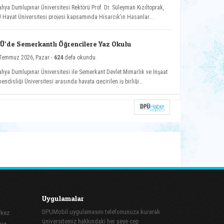
ahya Dumlupınar Üniversitesi Rektörü Prof. Dr. Süleyman Kızıltoprak,
 Hayat Üniversitesi projesi kapsamında Hisarcık’ın Hasanlar
ünde düzenlenen etkinliğe katılarak vatandaşlarla buluştu.
Ü’de Semerkantlı Öğrencilere Yaz Okulu
Temmuz 2026, Pazar -
624
defa okundu.
ahya Dumlupınar Üniversitesi ile Semerkant Devlet Mimarlık ve İnşaat
endisliği Üniversitesi arasında hayata geçirilen iş birliği
samında misafir öğrenciler yaz okulunda ağırlanıyor.
Uygulamalar
DPUMobil uygulamasını telefonunuza kurarak
rkez
üniversitemiz hakkındaki her şeye cep