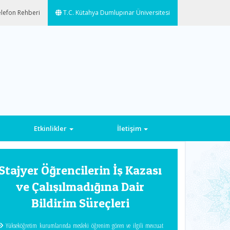
lefon Rehberi
T.C. Kütahya Dumlupınar Üniversitesi
Etkinlikler
İletişim
Next
Stajyer Öğrencilerin İş Kazası
ve Çalışılmadığına Dair
Bildirim Süreçleri
Yükseköğretim kurumlarında mesleki öğrenim gören ve ilgili mevzuat