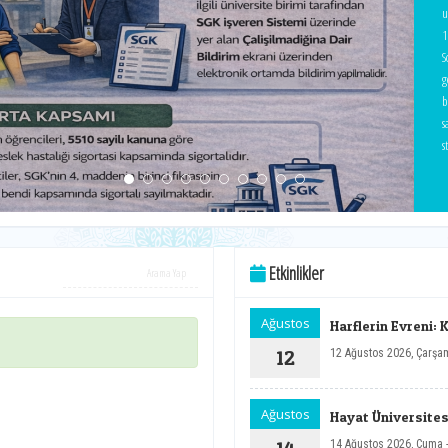
u
1
S
g
b
sayılma
s
s
r
İ
ü
e
Etkinlikler
1
s
a
Ağustos
Harflerin Evreni: 
a
12
12 Ağustos 2026, Çarşa
Ağustos
Hayat Üniversitesi
14 Ağustos 2026, Cuma 